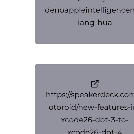
denoappleintelligence
iang-hua
https://speakerdeck.co
otoroid/new-features-i
xcode26-dot-3-to-
xcode26-dot-4