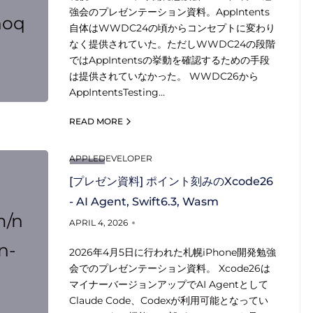
強会のプレゼンテーション資料。AppIntents
noq
自体はWWDC24の頃からコンセプトに変わり
なく提供されていた。ただしWWDC24の段階
ではAppIntentsの挙動を確認するための手段
は提供されていなかった。 WWDC26から
AppIntentsTesting…
READ MORE
APPLEDEVELOPER
[プレゼン資料] ポイント刻みのXcode26
- AI Agent, Swift6.3, Wasm
m/n
APRIL 4, 2026
n-
2026年4月5日に行われた札幌iPhone開発勉強
会でのプレゼンテーション資料。 Xcode26は
マイナーバージョンアップでAI Agentとして
Claude Code、Codexが利用可能となってい