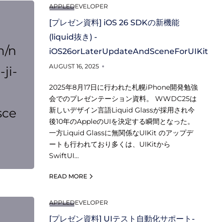
APPLEDEVELOPER
[プレゼン資料] iOS 26 SDKの新機能
(liquid抜き) -
m/n
iOS26orLaterUpdateAndSceneForUIKit
AUGUST 16, 2025
ji-
2025年8月17日に行われた札幌iPhone開発勉強
会でのプレゼンテーション資料。 WWDC25は
sce
新しいデザイン言語Liquid Glassが採用され今
後10年のAppleのUIを決定する瞬間となった。
一方Liquid Glassに無関係なUIKit のアップデ
ートも行われており多くは、UIKitから
SwiftUI…
READ MORE
APPLEDEVELOPER
[プレゼン資料] UIテスト自動化サポート-