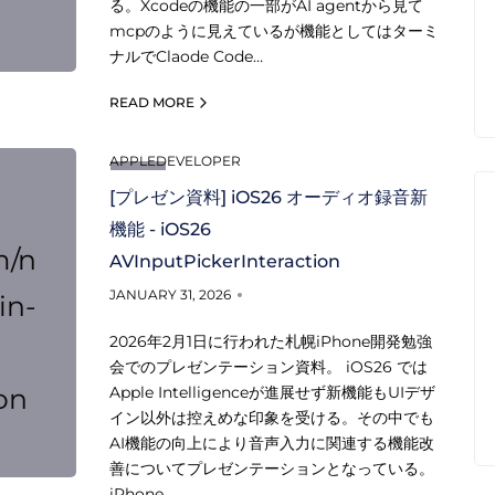
る。Xcodeの機能の一部がAI agentから見て
mcpのように見えているが機能としてはターミ
ナルでClaode Code…
READ MORE
APPLEDEVELOPER
[プレゼン資料] iOS26 オーディオ録音新
機能 - iOS26
m/n
AVInputPickerInteraction
JANUARY 31, 2026
in-
2026年2月1日に行われた札幌iPhone開発勉強
会でのプレゼンテーション資料。 iOS26 では
on
Apple Intelligenceが進展せず新機能もUIデザ
イン以外は控えめな印象を受ける。その中でも
AI機能の向上により音声入力に関連する機能改
善についてプレゼンテーションとなっている。
iPhone…