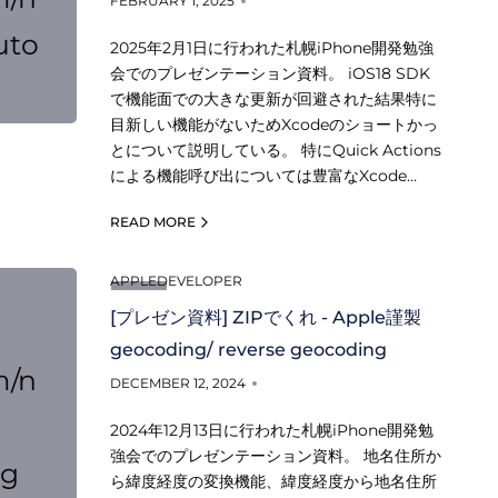
FEBRUARY 1, 2025
uto
2025年2月1日に行われた札幌iPhone開発勉強
会でのプレゼンテーション資料。 iOS18 SDK
で機能面での大きな更新が回避された結果特に
目新しい機能がないためXcodeのショートかっ
とについて説明している。 特にQuick Actions
による機能呼び出については豊富なXcode…
READ MORE
APPLEDEVELOPER
[プレゼン資料] ZIPでくれ - Apple謹製
geocoding/ reverse geocoding
m/n
DECEMBER 12, 2024
2024年12月13日に行われた札幌iPhone開発勉
強会でのプレゼンテーション資料。 地名住所か
ng
ら緯度経度の変換機能、緯度経度から地名住所