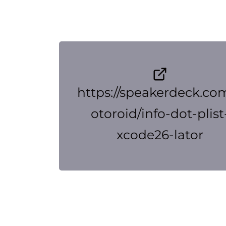
https://speakerdeck.co
otoroid/info-dot-plist
xcode26-lator