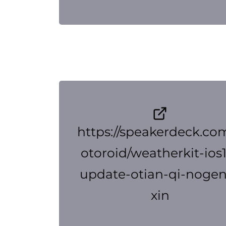
https://speakerdeck.co
otoroid/weatherkit-ios
update-otian-qi-noge
xin