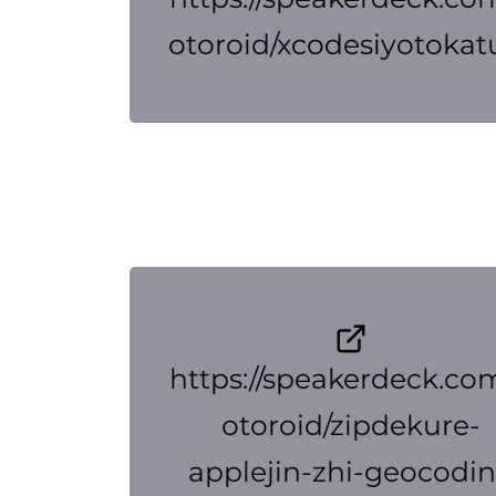
otoroid/xcodesiyotokat
https://speakerdeck.co
otoroid/zipdekure-
applejin-zhi-geocodi