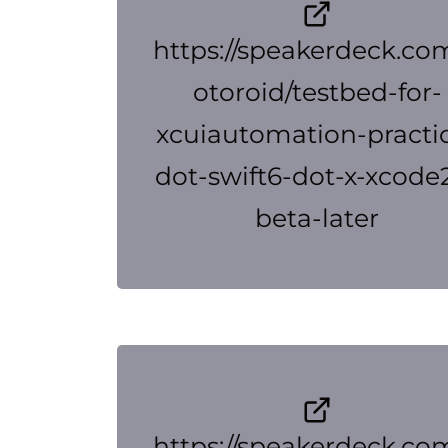
https://speakerdeck.co
otoroid/testbed-for-
xcuiautomation-practi
dot-swift6-dot-x-xcode
beta-later
https://speakerdeck.co