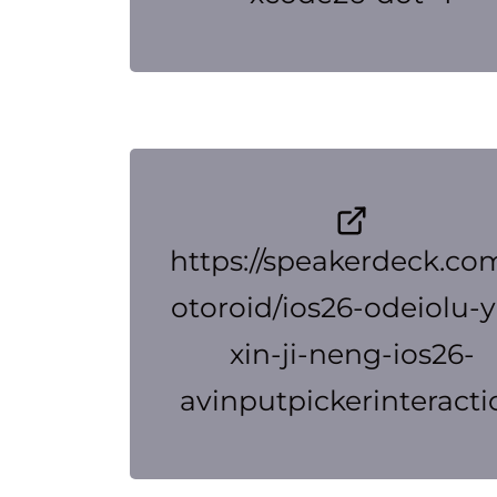
https://speakerdeck.co
otoroid/ios26-odeiolu-y
xin-ji-neng-ios26-
avinputpickerinteracti