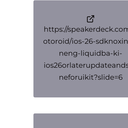
https://speakerdeck.co
otoroid/ios-26-sdknoxin-
neng-liquidba-ki-
ios26orlaterupdateand
neforuikit?slide=6