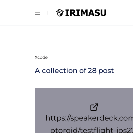
Xcode
A collection of
28
post
https://speakerdeck.co
otoroid/testflight-ios2