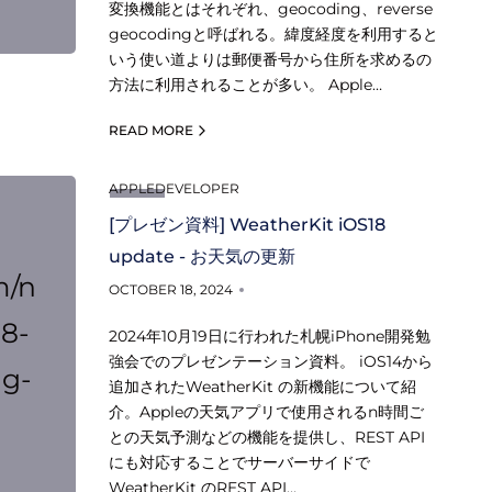
変換機能とはそれぞれ、geocoding、reverse
geocodingと呼ばれる。緯度経度を利用すると
いう使い道よりは郵便番号から住所を求めるの
方法に利用されることが多い。 Apple…
READ MORE
APPLEDEVELOPER
[プレゼン資料] WeatherKit iOS18
update - お天気の更新
m/n
OCTOBER 18, 2024
18-
2024年10月19日に行われた札幌iPhone開発勉
強会でのプレゼンテーション資料。 iOS14から
ng-
追加されたWeatherKit の新機能について紹
介。Appleの天気アプリで使用されるn時間ご
との天気予測などの機能を提供し、REST API
にも対応することでサーバーサイドで
WeatherKit のREST API…