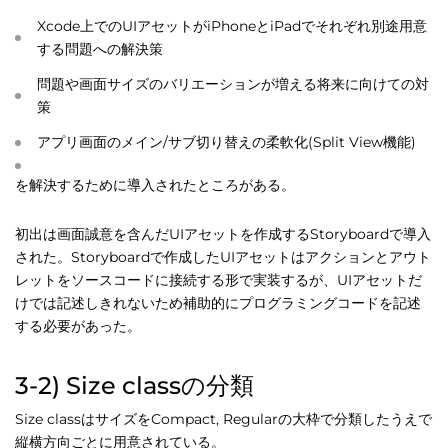
Xcode上でのUIアセットがiPhoneとiPadでそれぞれ別途用意
する問題への解決策
問題や画面サイズのバリエーションが増える将来に向けての対
策
アプリ画面のメイン/サブ切り替えの柔軟化(Split View機能)
を解決するために導入されたところがある。
初出は画面誠意を含んだUIアセットを作成するStoryboardで導入
された。Storyboardで作成したUIアセットはアクションとアウト
レットをソースコードに接続する形で実装するが、UIアセットだ
けでは記述しきれないため補助的にプログラミングコードを記述
する必要があった。
3-2) Size classの分類
Size classはサイズをCompact, Regularの大枠で分類したうえで
縦横方向ごとに用意されている。