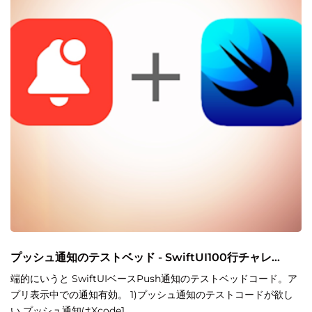
プッシュ通知のテストベッド - SwiftUI100行チャレ...
端的にいうと SwiftUIベースPush通知のテストベッドコード。ア
プリ表示中での通知有効。 1)プッシュ通知のテストコードが欲し
い プッシュ通知はXcode1…