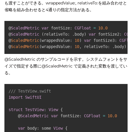
も渡すことができる。wrappedValue:, relativeTo:を組み合わせと
省略を組み合わせると4通りの指定方法がある。
@
ScaledMetric
var
 fontSize
:
CGFloat
=
10.0
@
ScaledMetric
(
relativeTo
:
.
body
)
var
 fontSize2
:
CGF
@
ScaledMetric
(
wrappedValue
:
10
)
var
 fontSize3
:
CGFlo
@
ScaledMetric
(
wrappedValue
:
10
,
 relativeTo
:
.
body
)
v
@ScaledMetric のサンプルコードを示す。システムフォントをサ
イズで指定する際に@ScaledMetric で定義された変数を渡してい
る。
/// TestView.swift
import
SwiftUI
struct
TestView
:
View
{
    @
ScaledMetric
var
 fontSize
:
CGFloat
=
10.0
var
 body
:
 some 
View
{