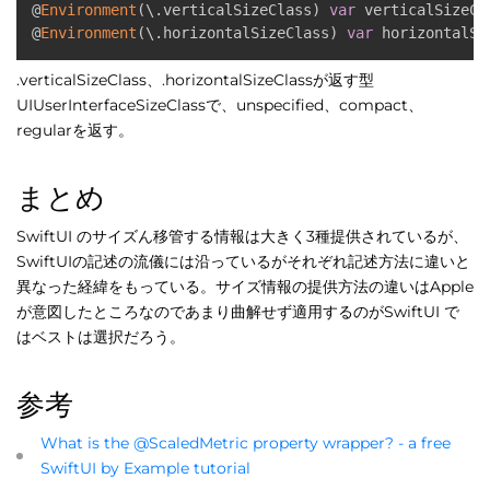
@
Environment
(
\
.
verticalSizeClass
)
var
 verticalSizeCla
@
Environment
(
\
.
horizontalSizeClass
)
var
 horizontalSi
.verticalSizeClass、.horizontalSizeClassが返す型
UIUserInterfaceSizeClassで、unspecified、compact、
regularを返す。
まとめ
SwiftUI のサイズん移管する情報は大きく3種提供されているが、
SwiftUIの記述の流儀には沿っているがそれぞれ記述方法に違いと
異なった経緯をもっている。サイズ情報の提供方法の違いはApple
が意図したところなのであまり曲解せず適用するのがSwiftUI で
はベストは選択だろう。
参考
What is the @ScaledMetric property wrapper? - a free
SwiftUI by Example tutorial