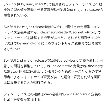
デバイス(iOS, iPad, macOS)で使用されるフォントサイズと不動
小数点型の値を連動させる定義がSwiftUI 2nd major releaseから
用意されている。
SwiftUI 1st major release時はSwiftUIで提供された標準フォン
トサイズ定義を渡すか、GeometryReader/GeometryProxy で
フォントサイズを計算する必要があった。それでも画面サイズだ
けの話でDynamicFont によるフォントサイズ変更までは考慮で
きなかった。
SwiftUI 2nd major releaseでは@ScaledMetric 定義を新しく用
意して問題を解消している。@ScaledMetric 定義は@Bindingや
@Stateと同様にSwiftUIレンダリングためのソースとなるので利
用者によるフォントサイズ変更があった場合に変更した値を画面
上に反映することが期待できる。
フォントサイズとの連動はView定義内で@ScaledMetric 定義を
付加した変数を追加する。