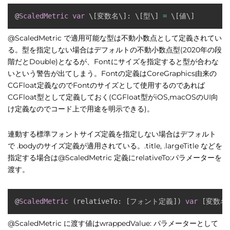
@
ScaledMetric
var
 \
[
変数名\
]
:
 \
[
型\
]
=
 \
[
値\
]
@ScaledMetric で適用可能な型は不動小数点として定義されてい
る。型を指定しない場合はデフォルトの不動小数点型(2020年の段
階だとDouble)となるが、Fontにサイズを指定すると型が合わな
いという警告が出てしまう。Fontの定義はCoreGraphics由来の
CGFloat定義なのでFontのサイズとして使用するのであれば
CGFloat型として定義しておく(CGFloat型がiOS,macOSのUI向
け定義なのでコード上で用途を明示できる)。
連動する標準フォントサイズ定義を指定しない場合はデフォルト
で .bodyのサイズ定義が適用されている。.title, .largeTitle などを
指定する場合は@ScaledMetric 定義にrelativeTo:パラメーターを
渡す。
@
ScaledMetric
(
relativeTo
:
[
フォント定義
]
)
var
[
変数名
@ScaledMetric に渡す値はwrappedValue: パラメーターとして