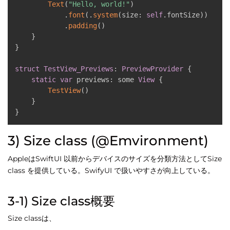
Text
(
"Hello, world!"
)
.
font
(
.
system
(
size
:
self
.
fontSize
)
)
.
padding
(
)
}
}
struct
TestView_Previews
:
PreviewProvider
{
static
var
 previews
:
 some 
View
{
TestView
(
)
}
}
3) Size class (@Emvironment)
AppleはSwiftUI 以前からデバイスのサイズを分類方法としてSize
class を提供している。SwifyUI で扱いやすさが向上している。
3-1) Size class概要
Size classは、