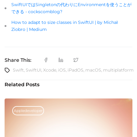
SwiftUIではSingletonの代わりにEnvironmentを使うことが
できる - cockscomblog?
How to adapt to size classes in SwiftUI | by Michał
Ziobro | Medium
Share This:
Swift
,
SwiftUI
,
Xcode
,
iOS
,
iPadOS
,
macOS
,
multiplatform
Related Posts
Appledeveloper