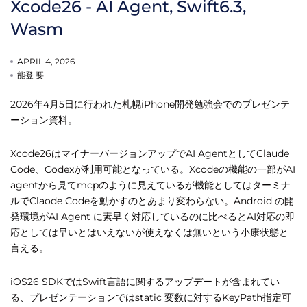
Xcode26 - AI Agent, Swift6.3,
Wasm
APRIL 4, 2026
能登 要
2026年4月5日に行われた札幌iPhone開発勉強会でのプレゼンテ
ーション資料。
Xcode26はマイナーバージョンアップでAI AgentとしてClaude
Code、Codexが利用可能となっている。Xcodeの機能の一部がAI
agentから見てmcpのように見えているが機能としてはターミナ
ルでClaode Codeを動かすのとあまり変わらない。Android の開
発環境がAI Agent に素早く対応しているのに比べるとAI対応の即
応としては早いとはいえないが使えなくは無いという小康状態と
言える。
iOS26 SDKではSwift言語に関するアップデートが含まれてい
る、プレゼンテーションではstatic 変数に対するKeyPath指定可