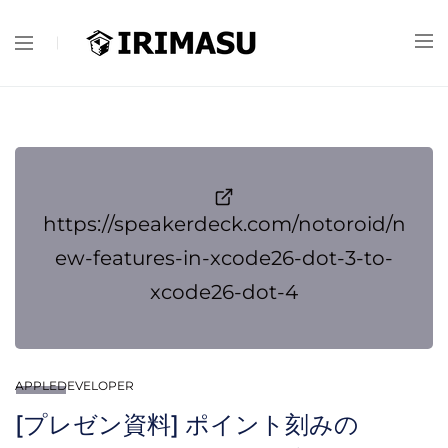
https://speakerdeck.com/notoroid/n
ew-features-in-xcode26-dot-3-to-
xcode26-dot-4
APPLEDEVELOPER
[プレゼン資料] ポイント刻みの