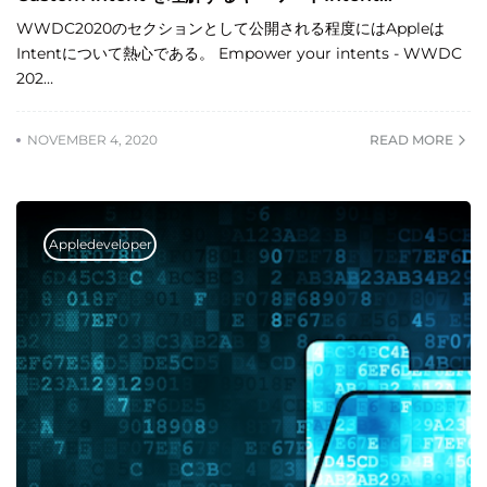
WWDC2020のセクションとして公開される程度にはAppleは
Intentについて熱心である。 Empower your intents - WWDC
202…
NOVEMBER 4, 2020
READ MORE
Appledeveloper