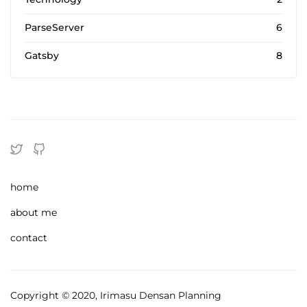
ParseServer
6
Gatsby
8
home
about me
contact
Copyright © 2020, Irimasu Densan Planning