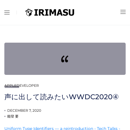
APPLEDEVELOPER
声に出して読みたいWWDC2020④
DECEMBER 7, 2020
能登 要
Uniform Type Identifiers — a reintroduction - Tech Talks -