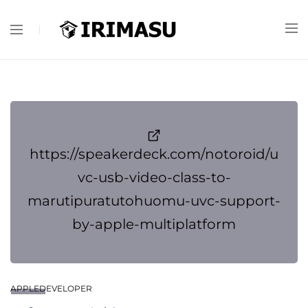
https://speakerdeck.com/notoroid/u
vc-usb-video-class-to-
marutipuratutohuomu-uvc-support-
by-apple-multiplatform
APPLEDEVELOPER