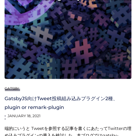
GATSBY
GatsbyJS向けTweet投稿組み込みプラグイン2種、
plugin or remark-plugin
JANUARY 18, 2021
端的にいうと Tweetを参照する記事を書くにあたってTwitterの埋
め込みプラグインの導入を検討した。本ブログではgatsby-