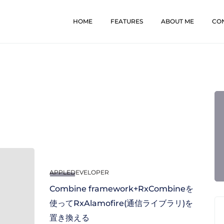
HOME
FEATURES
ABOUT ME
CO
APPLEDEVELOPER
Combine framework+RxCombineを
使ってRxAlamofire(通信ライブラリ)を
置き換える