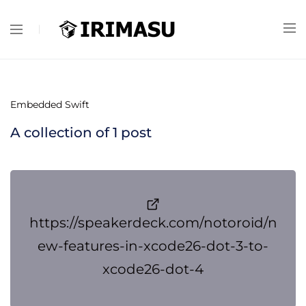
Embedded Swift
A collection of
1
post
https://speakerdeck.com/notoroid/n
ew-features-in-xcode26-dot-3-to-
xcode26-dot-4