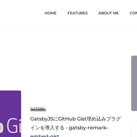
HOME
FEATURES
ABOUT ME
CO
GATSBY
GatsbyJSにGitHub Gist埋め込みプラグ
インを導入する - gatsby-remark-
embed-gist