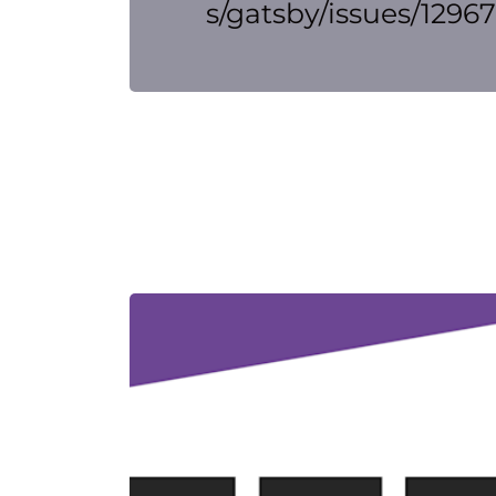
s/gatsby/issues/12967