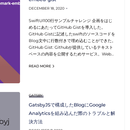
DECEMBER 18, 2020
SwiftUI100行サンプルチャレンジ 企画をはじ
めるにあたってGitHub Gistを導入した。
GitHub Gistに記述したswiftのソースコードを
Blog文中に行数付きで埋め込むことができた。
GitHub Gist: Githubが提供しているテキスト
ベースの内容を公開するためサービス。Web…
READ MORE
GATSBY
GatsbyJSで構成したBlogにGoogle
Analyticsを組み込んだ際のトラブルと解
byj
決方法