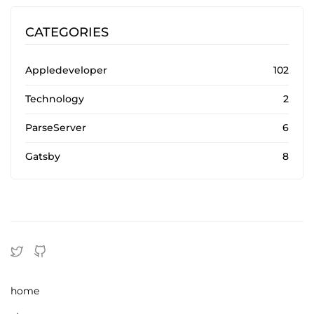
CATEGORIES
Appledeveloper
102
Technology
2
ParseServer
6
Gatsby
8
home