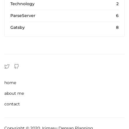
Technology
2
ParseServer
6
Gatsby
8
home
about me
contact
Copyright © 2020, Irimasu Densan Planning