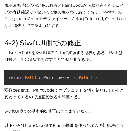
表示確認時に色指定を忘れるとPaintCodeから取り込んだシェイ
プが有効確認できないので仮の色をわりあてておく。SwiftUIの
foregroundColorモデファイヤーにColor(Color.red, Color.blue
など)を割り当てるようにする。
4-2) SiwftUI側での修正
UIBezierPathをSwiftUIのPathに変換する必要がある。Pathは
引数としてCGPathを渡すことで初期化できる。
return
Path
(
 cgPath
:
 bezier
.
cgPath
(
)
)
変数bezierは、PaintCodeでオブジェクトを切り貼りしていると
変わってくるので適宜変数名を調整する。
SwiftUI側での基本的な修正はここまでとなる。
以下からはPainCode側でFrame機能を使った場合の対処法につ