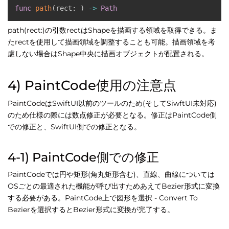
func
path
(
rect
:
)
-
>
Path
path(rect:)の引数rectはShapeを描画する領域を取得できる。ま
たrectを使用して描画領域を調整することも可能。描画領域を考
慮しない場合はShape中央に描画オブジェクトが配置される。
4) PaintCode使用の注意点
PaintCodeはSwiftUI以前のツールのため(そしてSiwftUI未対応)
のため仕様の際には数点修正が必要となる。修正はPaintCode側
での修正と、SwiftUI側での修正となる。
4-1) PaintCode側での修正
PaintCodeでは円や矩形(角丸矩形含む)、直線、曲線については
OSごとの最適された機能が呼び出すためあえてBezier形式に変換
する必要がある。PaintCode上で図形を選択 - Convert To
Bezierを選択するとBezier形式に変換が完了する。