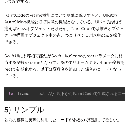
いて記述する。
PaintCodeのFrame機能について簡単に説明すると、UIKitの
AutoSizing機能とほぼ同意の機能となっている。UIKitであれば
揃えはViewオブジェクトだけだが、PaintCodeでは描画オブジェ
クトや描画オブジェクト中の点、つまりベジェパス中の点を操作
できる。
SwiftUIにも移植可能だがSwiftUIのShapeのrectパラメータに相
当する変数がframeとなっているのでリネームするかframe変数を
rectで初期化する。以下は変数名を追加した場合のコードとなっ
ている。
let
 frame 
=
 rect 
/// 以下からPaintCodeで生成されるコ
5) サンプル
以前の投稿に実際に利用したコードがあるので確認して欲しい。