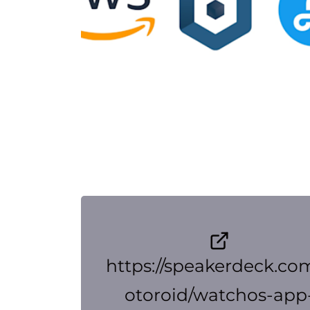
https://speakerdeck.co
otoroid/watchos-app