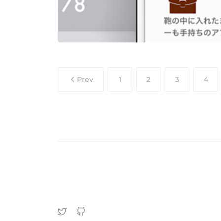
Prev
1
2
3
4