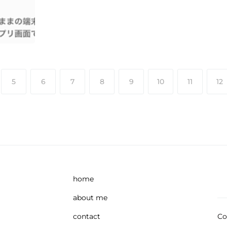
5
6
7
8
9
10
11
12
home
about me
contact
Co