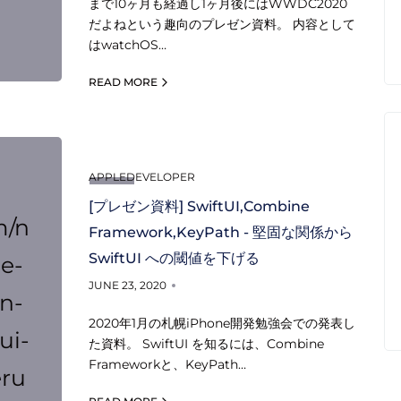
まで10ヶ月も経過し1ヶ月後にはWWDC2020
だよねという趣向のプレゼン資料。 内容として
はwatchOS…
READ MORE
APPLEDEVELOPER
[プレゼン資料] SwiftUI,Combine
m/n
Framework,KeyPath - 堅固な関係から
SwiftUI への閾値を下げる
e-
JUNE 23, 2020
n-
2020年1月の札幌iPhone開発勉強会での発表し
ui-
た資料。 SwiftUI を知るには、Combine
Frameworkと、KeyPath…
eru