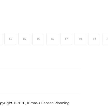
13
14
15
16
17
18
19
pyright © 2020, Irimasu Densan Planning