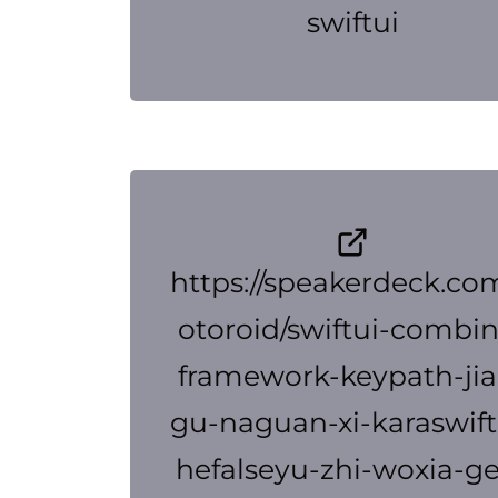
swiftui
https://speakerdeck.co
otoroid/swiftui-combin
framework-keypath-jia
gu-naguan-xi-karaswift
hefalseyu-zhi-woxia-g