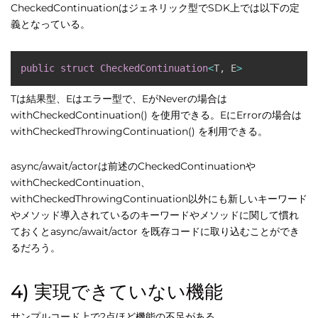
CheckedContinuationはジェネリック型でSDK上では以下の定
義となっている。
public
struct
CheckedContinuation
<
T
,
 E
>
Tは結果型、Eはエラー型で、EがNeverの場合は
withCheckedContinuation() を使用できる。EにErrorの場合は
withCheckedThrowingContinuation() を利用できる。
async/await/actorは前述のCheckedContinuationや
withCheckedContinuation、
withCheckedThrowingContinuation以外にも新しいキーワード
やメソッド導入されているのキーワードやメソッドに関して慣れ
ておくとasync/await/actor を既存コードに取り込むことができ
るだろう。
4) 実現できていない機能
サンプルコード上で2点ほど機能の不足がある。