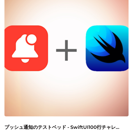
プッシュ通知のテストベッド - SwiftUI100行チャレ...