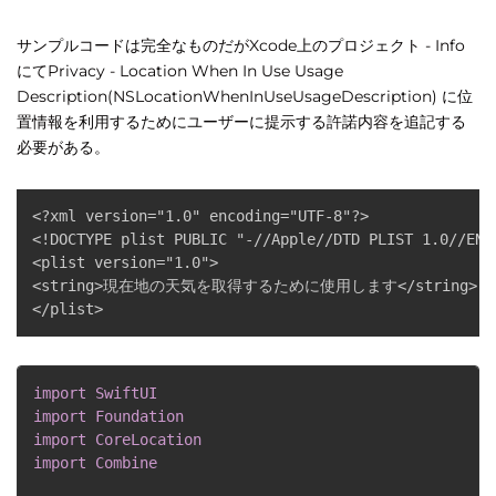
サンプルコードは完全なものだがXcode上のプロジェクト - Info
にてPrivacy - Location When In Use Usage
Description(NSLocationWhenInUseUsageDescription) に位
置情報を利用するためにユーザーに提示する許諾内容を追記する
必要がある。
<?xml version="1.0" encoding="UTF-8"?>

<!DOCTYPE plist PUBLIC "-//Apple//DTD PLIST 1.0//EN"
<plist version="1.0">

<string>現在地の天気を取得するために使用します</string>

</plist>
import
SwiftUI
import
Foundation
import
CoreLocation
import
Combine