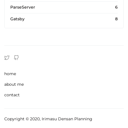
ParseServer
6
Gatsby
8
home
about me
contact
Copyright © 2020, Irimasu Densan Planning