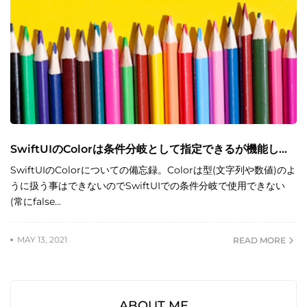
SwiftUIのColorは条件分岐として指定できるが機能し...
SwiftUIのColorについての備忘録。Colorは型(文字列や数値)のよ
うに扱う事はできないのでSwiftUIでの条件分岐で使用できない
(常にfalse…
MAY 13, 2021
READ MORE
ABOUT ME