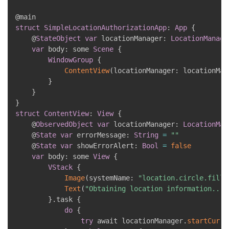
struct
SimpleLocationAuthorizationApp
:
App
{
    @
StateObject
var
 locationManager
:
LocationManage
var
 body
:
 some 
Scene
{
WindowGroup
{
ContentView
(
locationManager
:
 locationMan
}
}
}
struct
ContentView
:
View
{
    @
ObservedObject
var
 locationManager
:
LocationMan
    @
State
var
 errorMessage
:
String
=
""
    @
State
var
 showErrorAlert
:
Bool
=
false
var
 body
:
 some 
View
{
VStack
{
Image
(
systemName
:
"location.circle.fill"
Text
(
"Obtaining location information..."
}
.
task 
{
do
{
try
 await locationManager
.
startCurre