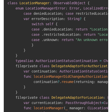
class
LocationManager
:
ObservableObject
{
enum
LocationManagerError
:
Error
,
LocalizedError
case
 deniedLocation
;
case
 restrictedLocation
var
 errorDescription
:
String
?
{
switch
self
{
case
.
deniedLocation
:
return
"Location i
case
.
restrictedLocation
:
return
"Locati
case
.
unknown
:
return
"An unknown error 
}
}
}
typealias
AuthorizationStatusContinuation
=
Chec
    fileprivate 
class
DelegateAdaptorForAuthorizatio
var
 continuation
:
AuthorizationStatusContinu
func
locationManagerDidChangeAuthorization
(
_
             continuation
?
.
resume
(
returning
:
 manager
}
}
    fileprivate 
class
DelegateAdaptorForLocation
:
NS
var
 currentLocation
:
PassthroughSubject
<
Curr
func
locationManager
(
_
 manager
:
CLLocationMa