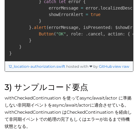
}
catch
let
 error 
{
                errorMessage 
=
 error
.
localizedDescrip
                showErrorAlert 
=
true
}
}
.
alert
(
errorMessage
,
 isPresented
:
 $showErro
Button
(
"OK"
,
 role
:
.
cancel
,
 action
:
{
 er
}
}
}
12_location-authorization.swift
hosted with ❤ by
GitHub
view raw
3) サンプルコード要点
withCheckedContinuation を使ってasync/await/actor に準拠
しない非同期イベントをasync/await/actorに適合させている。
withCheckedContinuation はCheckedContinuation を経由し
て非同期イベントでの処理の完了もしくはエラーが出るまで待機
状態となる。