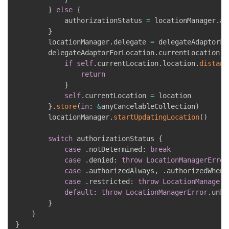
}
else
{
            authorizationStatus 
=
 locationManager
.
au
}
        locationManager
.
delegate 
=
 delegateAdaptorFo
        delegateAdaptorForLocation
.
currentLocation
.
s
if
self
.
currentLocation
.
location
.
distanc
return
}
self
.
currentLocation 
=
 location

}
.
store
(
in
:
&
anyCancelableCollection
)
        locationManager
.
startUpdatingLocation
(
)
switch
 authorizationStatus 
{
case
.
notDetermined
:
break
case
.
denied
:
throw
LocationManagerError
case
.
authorizedAlways
,
.
authorizedWhenI
case
.
restricted
:
throw
LocationManagerE
default
:
throw
LocationManagerError
.
unkn
}
}
}