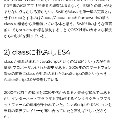
(10年来のiOSアプリ開発者の総数は増えない)、ES6との違いがあ
まりない点はむしろ驚かない。Swiftがclass を第一級の定義とは
せずstructとするのはCocoa/Cocoa touch frameworkの頃の
class の概念から距離置いている体と思う。SwiftUIのような宣言
的UIでもstructの仕様を強制することでOSⅩ以来のカオスな状況
からの脱却を測っている。
2) classに挑みしES4
class が組み込まれたJavaScriptというのはES4というのが企画、
提案(プロポーザル)された歴史がある。2006年のスマートフォン
普及の前夜にclass が組み込まれたJavaScriptの魁というべき
ActionScript3.0が登場している、
2000年代前半の状況を2020年代から見ると奇妙な状況ではある
が、インターネットブラウザ上で動作するインタラクティブプラ
ットフォームの覇権が争われていた。JavaScriptのポジションを
当時の業界プレイヤーが奪い合っていたと言えば正しいだろう
か。