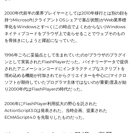
2000年代前半の業界プレイヤーとしては2010年移行とは別の顔を
持つMicrosoft(クライアントOSシェアで寡占状態)がWeb業界標
準化をWindowsとすべく(この時点でよくわからない)Windows
ネイティブコードをブラウザ上で走らせることでウェブそのもの
を骨抜きにしようと躍起になっていた。
1996年ごろに妥協点として生まれていたのがブラウザのプラグイ
ンとして実装されたFlashPlayerだった。バイナリーデータで提供
されたアニメーションコードにインタラクティブなスクリプトを
埋め込める機能が付加されてからクリエイターを中心に(マイクロ
ソフトが期待していたプログラマ主体ではないのが重要)普及が始
り2000年代はFlashPlayerの時代だった。
2006年にFlashPlayer利用拡大の野心を託された
ActionScript3.0は発表された。当時企画、提案された
ECMAScript4.0 を先取りしたものだった。