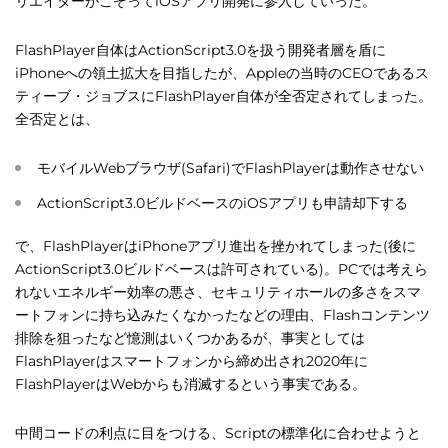
リエイターがこぞってiOSアプリ開発に参入していった。
FlashPlayer自体はActionScript3.0を扱う開発者層を盾に
iPhoneへの領土拡大を目指したが、Appleの当時のCEOであるス
ティーブ・ジョブスにFlashPlayer自体が全否定されてしまった。
全否定とは、
モバイルWebブラウザ(Safari)でFlashPlayerは動作させない
ActionScript3.0ビルドベースのiOSアプリも申請却下する
で、FlashPlayerはiPhoneアプリ進出を挫かれてしまった(後に
ActionScript3.0ビルドベースは許可されている)。PCでは考えら
れないエネルギー効率の悪さ、セキュリティホールの多さをスマ
ートフォンに持ち込みたくなかったなどの理由、Flashコンテンツ
排除を狙ったなど憶測はいくつかあるが、事実としては
FlashPlayerはスマートフォンから締め出され2020年に
FlashPlayerはWebからも消滅するという事実である。
中間コードの利点に目をつける、Scriptの標準化に合わせようと