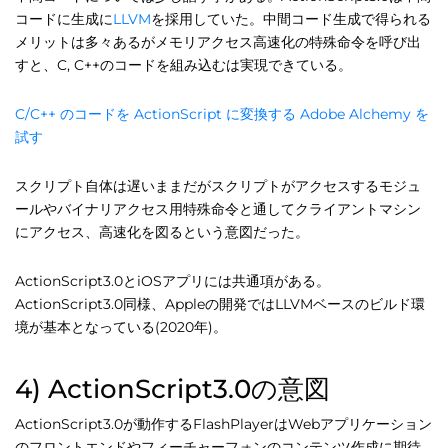
コードに生成に
LLVM
を採用していた。中間コード生成で得られる
メリットは多々あるがメモリアクセス高速化の特殊命令を呼び出
すと、C, C++のコードを組み込むは実現できている。
C/C++ のコードを ActionScript に変換する Adobe Alchemy を
試す
スクリプト自体は遅いままだがスクリプトがアクセスするモジュ
ールやバイナリアクセス用特殊命令と通してクライアントマシン
にアクセス、高速化を図るという意図だった。
ActionScript3.0とiOSアプリには共通項がある。
ActionScript3.0同様、Appleの開発ではLLVMベースのビルド環
境が基本となっている(2020年)。
4) ActionScript3.0の意図
ActionScript3.0が動作するFlashPlayerはWebアプリケーション
のフロントエンドやフィーチャーフォンのコンテンツ作成に期待