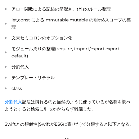
アロー関数による記述の簡潔さ、thisのルール整理
let,const によるimmutable,mutable の明示&スコープの整
理
文末セミコロンのオプション化
モジュール周りの整理(require, import/export,export
default)
分割代入
テンプレートリテラル
class
分割代入
記法は慣れるのと当然のように使っているが名称を調べ
ようとすると検索に引っかかららず難儀した。
Swiftとの類似性(SwiftがES6に寄せた)で分類すると以下となる。