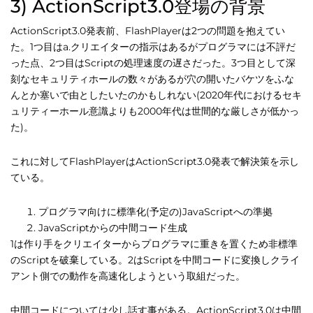
3) ActionScript3.0登場の背景
ActionScript3.0発表前、FlashPlayerは2つの問題を抱えてい
た。1つ目はa.クリエイターの指示はあるがプログラマには不評だ
った点、2つ目はScriptの処理速度の遅さだった。3つ目として深
刻なセキュリティホールの数々があるが穴の開いたバケツをふな
んとか塞いで由としたいたのかもしれない(2020年代におけるセキ
ュリティーホール意識よりも2000年代は世間的な厳しさが低かっ
た)。
これに対してFlashPlayerはActionScript3.0発表で解決策を示し
ている。
プログラマ向けに標準化(予定の)JavaScriptへの準拠
JavaScriptからの中間コード生成
1は作り手をクリエイターからプログラマに重きを置くため非標準
のScriptを破棄している。2はScriptを中間コードに変換しクライ
アント側での動作を高速化しようという取組だった。
中間コードについては少し話す事がある。ActionScript3.0は中間