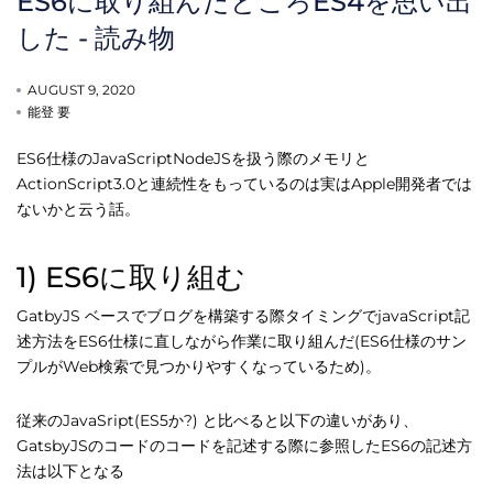
ES6に取り組んだところES4を思い出
した - 読み物
AUGUST 9, 2020
能登 要
ES6仕様のJavaScriptNodeJSを扱う際のメモリと
ActionScript3.0と連続性をもっているのは実はApple開発者では
ないかと云う話。
1) ES6に取り組む
GatbyJS ベースでブログを構築する際タイミングでjavaScript記
述方法をES6仕様に直しながら作業に取り組んだ(ES6仕様のサン
プルがWeb検索で見つかりやすくなっているため)。
従来のJavaSript(ES5か?) と比べると以下の違いがあり、
GatsbyJSのコードのコードを記述する際に参照したES6の記述方
法は以下となる