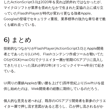
したActionScript3.0は2020年を見れば的外れではなかったが、
マイクロソフトが業界を歪めたなかで生まれた妥協の上に成り立
っていたFlasdhPlayerが時代が変わり更なる強者Apple、
Googleの登場でセキュリティ重視、業界標準の強力な牽引者で脆
くも破れ去っている。
6) まとめ
技術的なつながりがFlashPlayer(ActionScript3.0)とApple開発
者とであったり(LLVM)、Flashコンテンツ作成ツールが動いてた
OSがOSⅩ(macOS)でクリエイター層が初期iOSアプリに流入し
てきたりといった流れが約12年(オリンピックイヤー4年分)で起き
ている。
UI周りの重鎮Appleが重い腰を上げて(四半世紀ぶり)SwiftUIを提
供し始めたのは、Web開発者の総数に期待しているのだろう。
個人的な意見を述べれば、既存のiOSアプリ開発者を新参のクリエ
イター層で押し流す意図があると思うし、己が押し流されるがか