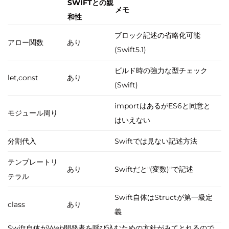
SWIFTとの親
メモ
和性
ブロック記述の省略化可能
アロー関数
あり
(Swift5.1)
ビルド時の強力な型チェック
let,const
あり
(Swift)
importはあるがES6と同意と
モジュール周り
はいえない
分割代入
Swiftでは見ない記述方法
テンプレートリ
あり
Swiftだと"(変数)"で記述
テラル
Swift自体はStructが第一級定
class
あり
義
Swift自体がWeb開発者を呼び込むための方針がみてとれるので