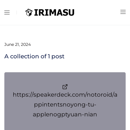
June 21, 2024
A collection of
1
post
https://speakerdeck.com/notoroid/a
ppintentsnoyong-tu-
applenogptyuan-nian