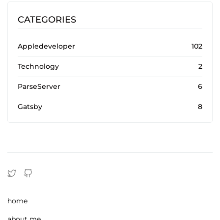
CATEGORIES
Appledeveloper
102
Technology
2
ParseServer
6
Gatsby
8
home
about me