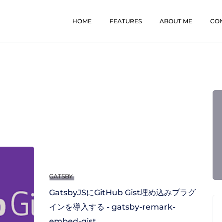
HOME
FEATURES
ABOUT ME
CO
GATSBY
GatsbyJSにGitHub Gist埋め込みプラグ
インを導入する - gatsby-remark-
embed-gist