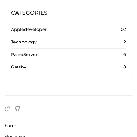
CATEGORIES
Appledeveloper
102
Technology
2
ParseServer
6
Gatsby
8
home