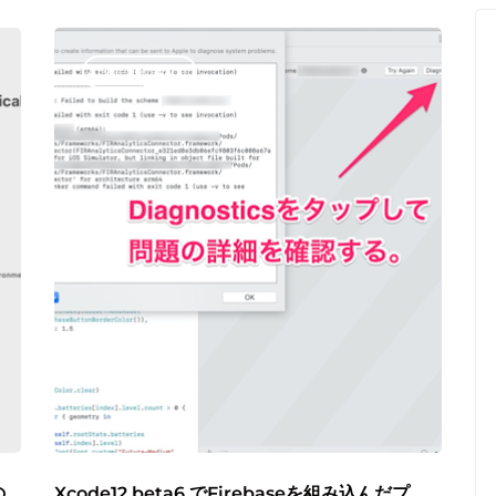
Appledeveloper
の
Xcode12 beta6 でFirebaseを組み込んだプ...