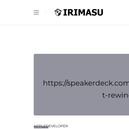
https://speakerdeck.co
t-rewi
APPLEDEVELOPER