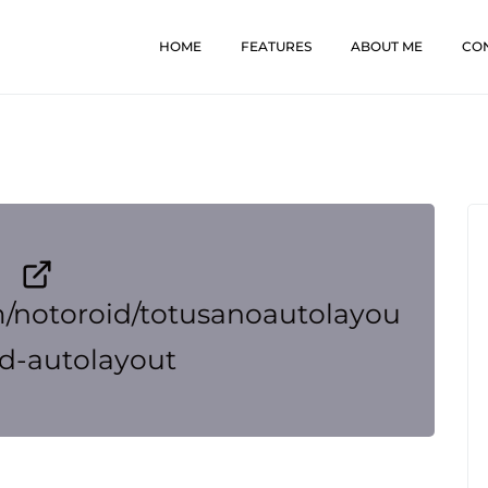
HOME
FEATURES
ABOUT ME
CO
m/notoroid/totusanoautolayou
nd-autolayout