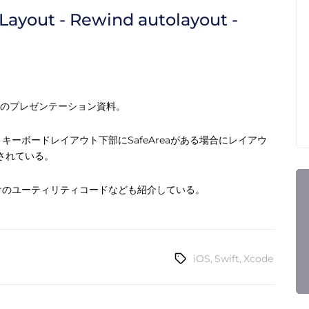
t - Rewind autolayout -
会でのプレゼンテーション資料。
明。キーボードレイアウト下部にSafeAreaがある場合にレイアウ
加されている。
t向けのユーティリティコードなども紹介している。
iOS
,
Swift
,
Xcode